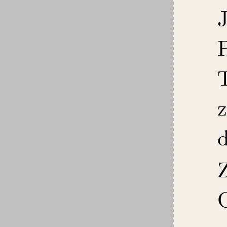
J
P
d
Z