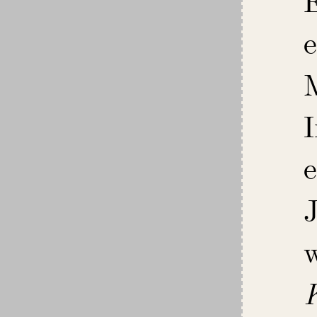
M
e
K