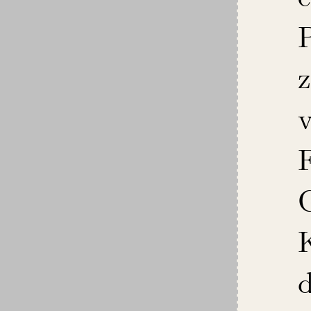
P
v
F