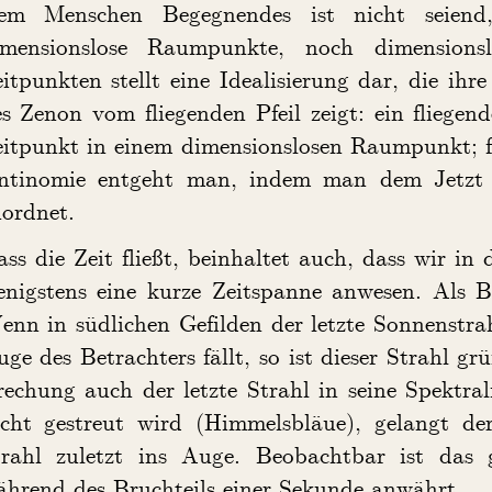
em Menschen Begegnendes ist nicht seiend
imensionslose Raumpunkte, noch dimensions
itpunkten stellt eine Idealisierung dar, die ih
s Zenon vom fliegenden Pfeil zeigt: ein fliegen
eitpunkt in einem dimensionslosen Raumpunkt; f
ntinomie entgeht man, indem man dem Jetzt a
ordnet.
ss die Zeit fließt, beinhaltet auch, dass wir i
enigstens eine kurze Zeitspanne anwesen. Als B
nn in südlichen Gefilden der letzte Sonnenstra
ge des Betrachters fällt, so ist dieser Strahl 
echung auch der letzte Strahl in seine Spektra
icht gestreut wird (Himmelsbläue), gelangt de
trahl zuletzt ins Auge. Beobachtbar ist das 
ährend des Bruchteils einer Sekunde anwährt.