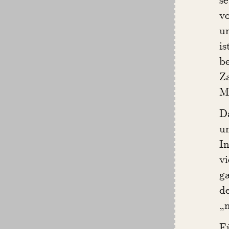
vo
u
i
be
Za
Mä
D
u
In
v
ga
de
„m
Fü