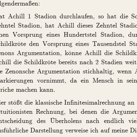
olgendermaßen:
at Achill 1 Stadion durchlaufen, so hat die S
hntel Stadion, hat Achill dieses Zehntel Stadi
inen Vorsprung eines Hundertstel Stadion, dur
childkröte den Vorsprung eines Tausendstel Sta
enons Argumentation, könne Achill die Schildkr
hill die Schildkröte bereits nach 2 Stadien weit
ie Zenonsche Argumentation stichhaltig, wenn A
arkierungen vornimmt, da ein Mensch in seine
triche machen kann.
er stößt die klassische Infinitesimalrechnung a
ntuitionisten Rechnung, bei denen die Argumen
ntscheidung des Überholens nach endlich vie
sführliche Darstellung verweise ich auf meine Di