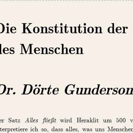
Die Konstitution der
des Menschen
Dr. Dörte Gunderson
er Satz
Alles fließt
wird Heraklit um 500 v.
terpretiere ich so, dass alles, was uns Menschen