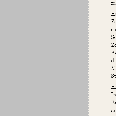
f
H
Ze
e
S
Z
Ac
d
M
S
Hi
I
E
au