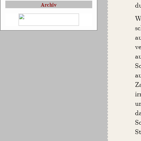
d
Archiv
W
s
a
v
a
S
a
Za
ir
un
d
S
S