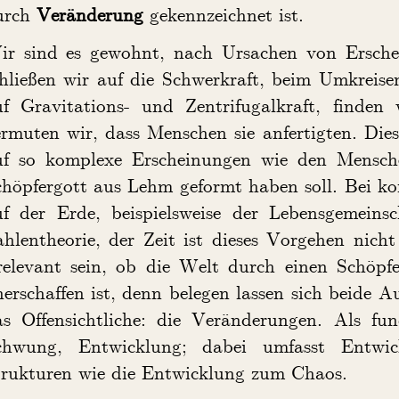
urch
Veränderung
gekennzeichnet ist.
ir sind es gewohnt, nach Ursachen von Erschei
chließen wir auf die Schwerkraft, beim Umkreis
uf Gravitations- und Zentrifugalkraft, finden
ermuten wir, dass Menschen sie anfertigten. Di
uf so komplexe Erscheinungen wie den Mensch
chöpfergott aus Lehm geformt haben soll. Bei 
uf der Erde, beispielsweise der Lebensgemeins
hlentheorie, der Zeit ist dieses Vorgehen nicht 
relevant sein, ob die Welt durch einen Schöpfe
erschaffen ist, denn belegen lassen sich beide 
as Offensichtliche: die Veränderungen. Als fu
chwung, Entwicklung; dabei umfasst Entwi
trukturen wie die Entwicklung zum Chaos.