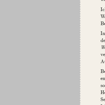
I
W
Be
In
d
W
v
A
B
e
s
H
Se