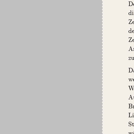
D
d
Ze
de
Z
A
zu
Da
w
We
Au
Br
L
S
w