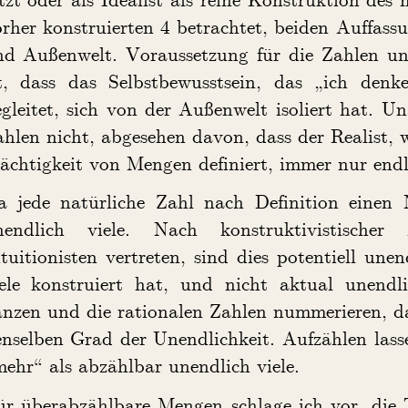
rher konstruierten 4 betrachtet, beiden Auffass
nd Außenwelt. Voraussetzung für die Zahlen un
st, dass das Selbstbewusstsein, das „ich den
gleitet, sich von der Außenwelt isoliert hat. 
hlen nicht, abgesehen davon, dass der Realist, 
chtigkeit von Mengen definiert, immer nur endli
a jede natürliche Zahl nach Definition einen 
nendlich viele. Nach konstruktivistischer 
tuitionisten vertreten, sind dies potentiell un
iele konstruiert hat, und nicht aktual unendl
nzen und die rationalen Zahlen nummerieren, das
nselben Grad der Unendlichkeit. Aufzählen lassen
ehr“ als abzählbar unendlich viele.
r überabzählbare Mengen schlage ich vor, die T