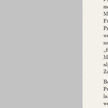
m
Me
F
Pr
we
na
„f
M
al
Za
B
Pr
la
w