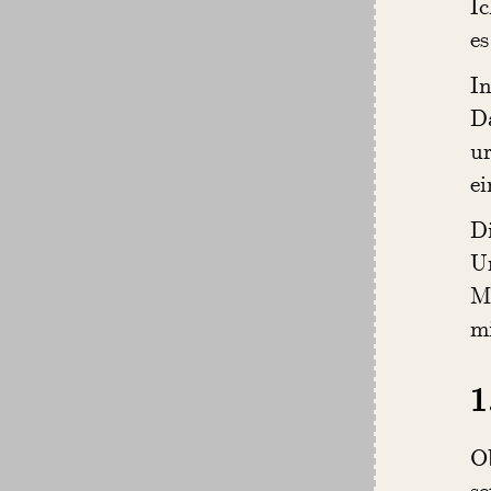
Ic
es
In
Da
ur
ei
D
U
M
m
1
O
se