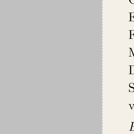
E
F
S
v