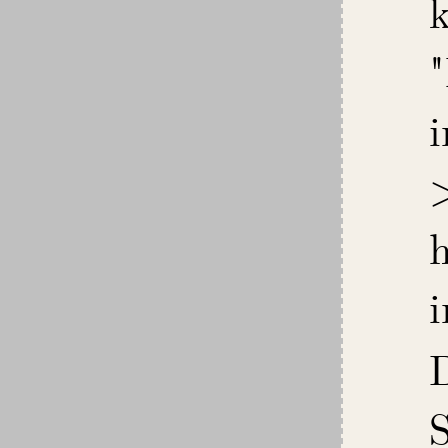
k
"
i