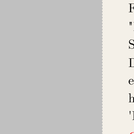
F
S
'