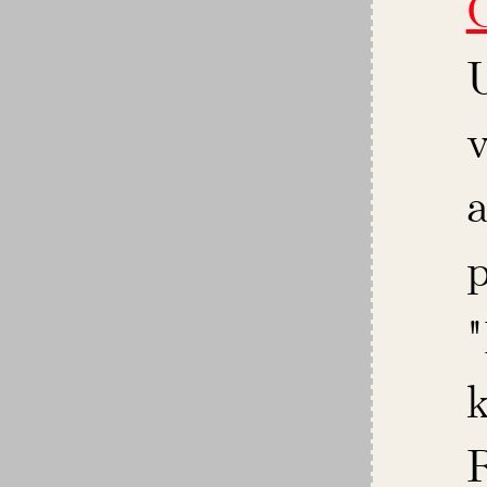
C
v
a
p
k