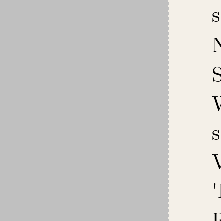
s
s
V