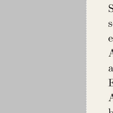
s
e
A
b