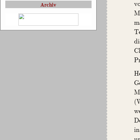
v
Archiv
M
m
T
d
C
Pr
H
G
M
(
we
D
i
u