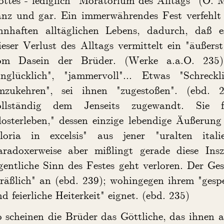
anz und gar. Ein immerwährendes Fest verfehlt
innhaften alltäglichen Lebens, dadurch, daß e
eser Verlust des Alltags vermittelt ein "äußers
om Dasein der Brüder. (Werke a.a.O. 235) 
unglücklich", "jammervoll"... Etwas "Schreckl
mzukehren", sei ihnen "zugestoßen". (ebd. 2
ollständig dem Jenseits zugewandt. Sie fü
osterleben," dessen einzige lebendige Äußerung 
gloria in excelsis" aus jener "uralten ital
aradoxerweise aber mißlingt gerade diese Insz
gentliche Sinn des Festes geht verloren. Der Ges
räßlich" an (ebd. 239); wohingegen ihrem "gespe
d feierliche Heiterkeit" eignet. (ebd. 235)
o scheinen die Brüder das Göttliche, das ihnen