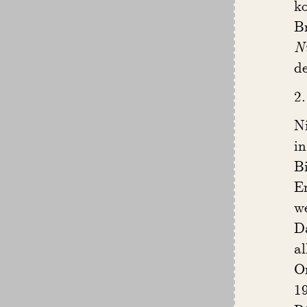
k
B
N
de
2.
Ni
i
B
Er
w
D
a
O
1