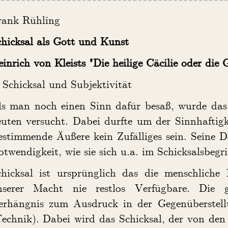
rank Rühling
chicksal als Gott und Kunst
inrich von Kleists "Die heilige Cäcilie oder die
 Schicksal und Subjektivität
ls man noch einen Sinn dafür besaß, wurde das
uten versucht. Dabei durfte um der Sinnhaftigk
estimmende Äußere kein Zufälliges sein. Seine 
twendigkeit, wie sie sich u.a. im Schicksalsbegri
chicksal ist ursprünglich das die menschliche
nserer Macht nie restlos Verfügbare. Die gr
erhängnis zum Ausdruck in der Gegenüberste
Technik). Dabei wird das Schicksal, der von de