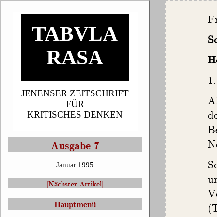
F
TABVLA
S
RASA
He
1.
JENENSER ZEITSCHRIFT
A
FÜR
de
KRITISCHES DENKEN
B
No
Ausgabe 7
S
Januar 1995
u
[Nächster Artikel]
V
Hauptmenü
(