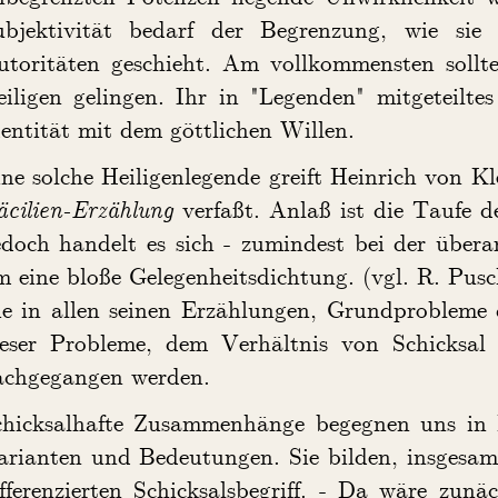
ubjektivität bedarf der Begrenzung, wie sie 
utoritäten geschieht. Am vollkommensten sollte
iligen gelingen. Ihr in "Legenden" mitgeteiltes
entität mit dem göttlichen Willen.
ne solche Heiligenlegende greift Heinrich von Kl
äcilien-Erzählung
verfaßt. Anlaß ist die Taufe 
doch handelt es sich - zumindest bei der übera
 eine bloße Gelegenheitsdichtung. (vgl. R. Pusc
ie in allen seinen Erzählungen, Grundprobleme 
ieser Probleme, dem Verhältnis von Schicksal 
achgegangen werden.
chicksalhafte Zusammenhänge begegnen uns in K
arianten und Bedeutungen. Sie bilden, insgesam
fferenzierten Schicksalsbegriff. - Da wäre zunä