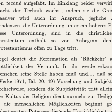
on
techné
aufgefaßt. Im Einklang beider verwirk
acht der Technik wächst, indem sie die Grenz
assiver wird auch ihr Anspruch, jegliche 
endenzen, die Unterordnung unter ein höheres P
iese Unterordnung, sind in die christlich
hristentum enthält so von Anbeginn den
otestantismus offen zu Tage tritt.
egel deutet die Reformation als "Rückkehr" a
öttlichkeit der Vernunft. In ihr werde erkan
enschen seine Stelle haben muß und..., daß sei
Werke 1971, Bd. 20, 49) Vorsehung und Subjekti
chselweise, sondern die Subjektivität tritt all
er Kultus der Religion dient nurmehr zur Heili
n die menschlichen Möglichkeiten beginnt gr
nbegrenzten Potenzen liegende Unwirklichkeit w