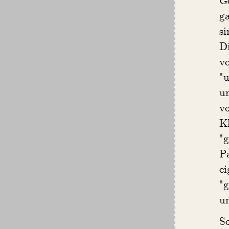
g
s
Di
v
"
u
v
Kl
"
P
ei
"g
un
S