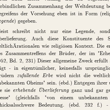
erbindlichen Zusammenhang der Weltdeutung be
egreifens der Vorsehung eben ist in Form (reli
egende
) gegeben.
leist schreibt nicht nur eine Legende, sond
berlieferung. Auch diese Konstituente des S
ltlichÄrationalen wie religiösen Kontext. Die e
es Zusammentreffens der Brüder, der im "Erhe
52, Bd. 2, 231) Dieser allgemeine Zweck erfüllt
eigt - in eigentümlicher, keinesfalls ursprüng
rüdern
zufallende Erbe
wird nicht die weltlich
nbekannten Oheims" sein. (ebd.) Entgegen ihrer
ie sie
erhebende Überlieferung
ganz und gar geis
esse" (gleichfalls "von einem unbekannten
chicksalsschwere Bedeutung. (ebd. 232 f.) -