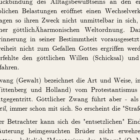
ückbindung des Alltagsbewußtseins an den ei
blichen Belastungen eröffnet einen Wechselverk
ragen so ihren Zweck nicht unmittelbar in sich
iner göttlichÄharmonischen Weltordnung. D
rinnerung in seiner Bestimmtheit vorausgesetzt
eiheit nicht zum Gefallen Gottes ergriffen wer
erfehlte den göttlichen Willen (Schicksal) u
fahren.
wang (Gewalt) bezeichnet die Art und Weise, in
ittenberg und Holland) vom Protestantismus "
ntgegentritt. Göttlicher Zwang führt aber - al
il
, immer schon mit sich. So erscheint die "Stra
er Betrachter kann sich des "entsetzlichen" Ei
äuterung heimgesuchten Brüder nicht erwehre
ttes - lediglich "Moratorium des Alltags" (O. Ma