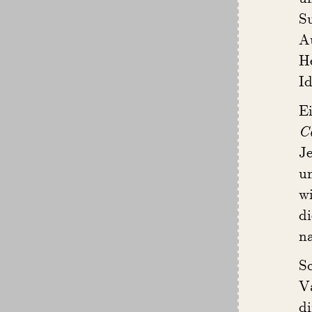
S
A
He
Id
Ei
C
Je
um
w
d
n
S
V
di