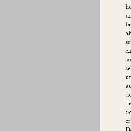
h
u
be
a
se
e
s
se
un
a
d
d
S
e
D