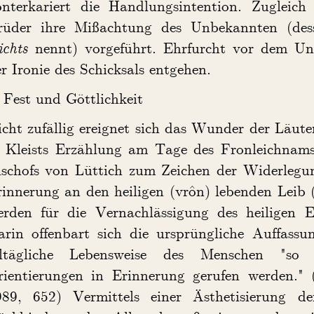
onterkariert die Handlungsintention. Zugleich
rüder ihre Mißachtung des Unbekannten (des
ichts
nennt) vorgeführt. Ehrfurcht vor dem Unb
r Ironie des Schicksals entgehen.
 Fest und Göttlichkeit
cht zufällig ereignet sich das Wunder der Läute
n Kleists Erzählung am Tage des Fronleichnams
ischofs von Lüttich zum Zeichen der Widerlegun
innerung an den heiligen (vrôn) lebenden Leib 
erden für die Vernachlässigung des heiligen E
arin offenbart sich die ursprüngliche Auffassu
lltägliche Lebensweise des Menschen "so 
rientierungen in Erinnerung gerufen werden.
989, 652) Vermittels einer Ästhetisierung d