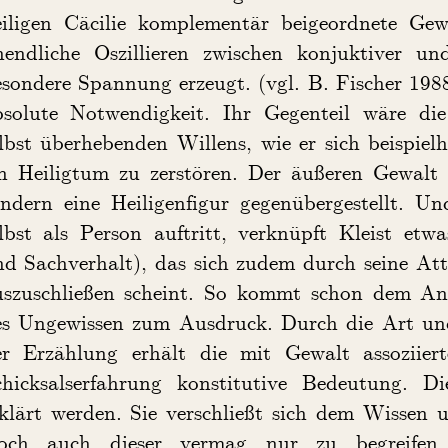
eiligen Cäcilie komplementär beigeordnete Gew
nendliche Oszillieren zwischen konjuktiver un
sondere Spannung erzeugt. (vgl. B. Fischer 198
bsolute Notwendigkeit. Ihr Gegenteil wäre di
lbst überhebenden Willens, wie er sich beispiel
in Heiligtum zu zerstören. Der äußeren Gewalt 
ondern eine Heiligenfigur gegenübergestellt. U
lbst als Person auftritt, verknüpft Kleist etwa
d Sachverhalt), das sich zudem durch seine Attr
uszuschließen scheint. So kommt schon dem Ans
es Ungewissen zum Ausdruck. Durch die Art und
er Erzählung erhält die mit Gewalt assoziiert
chicksalserfahrung konstitutive Bedeutung. D
rklärt werden. Sie verschließt sich dem Wissen
och auch dieser vermag nur zu begreifen,