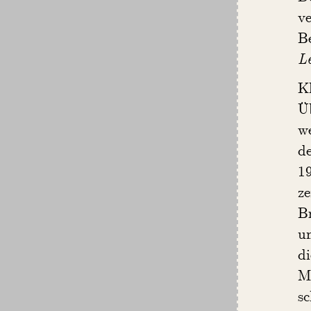
v
B
L
K
Ü
we
d
19
z
B
u
d
M
s