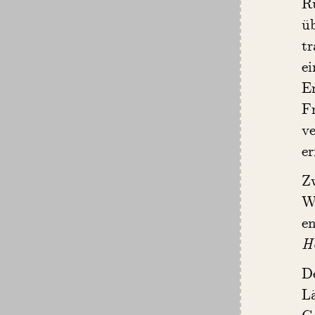
R
ü
t
e
E
Fr
v
er
Z
W
e
He
D
L
Go