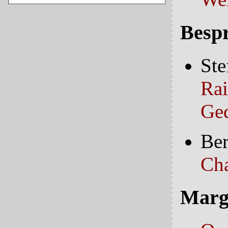
Besp
Ste
Rai
Ged
Ber
Cha
Marg