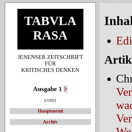
TABVLA
Inha
RASA
Edi
Artik
JENENSER ZEITSCHRIFT
FÜR
KRITISCHES DENKEN
Chr
Ausgabe 1
>
Ver
I/1993
wa
Hauptmenü
Ver
Archiv
Wei