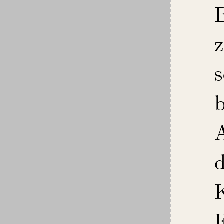
z
s
A