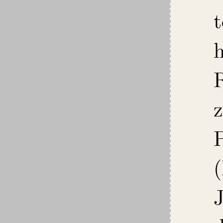
h
R
J