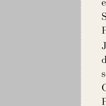
e
S
d