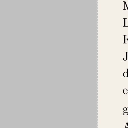
L
J
g