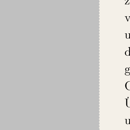
v
d
g
G