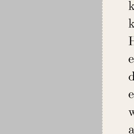
H
e
w