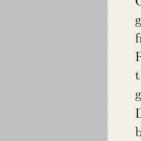
f
g
b